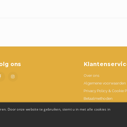
olg ons
Klantenservic
Over ons
Algemene voorwaarden
Privacy Policy & Cookie P
Betaalmethoden
Verzenden & retournere
en. Door onze website te gebruiken, stemt u in met alle cookies in
Contacteer ons
Openingsuren