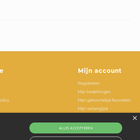
e
Mijn account
Registreren
Mijn bestellingen
olicy
Mijn geboortelijst favorieten
Mijn verlanglijst
×
n
ALLES ACCEPTEREN