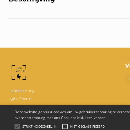
V
Handelslei 123
2980 Zoersel
BE0630.867.214
Deze website gebruikt cookies om uw gebruikerservaring te verbeter
03 302 48 58
overeenstemming met ons Cookiebeleid.
Lees verder
Info@denukkepuk.be
STRIKT NOODZAKELIJK
NIET-GECLASSIFICEERD