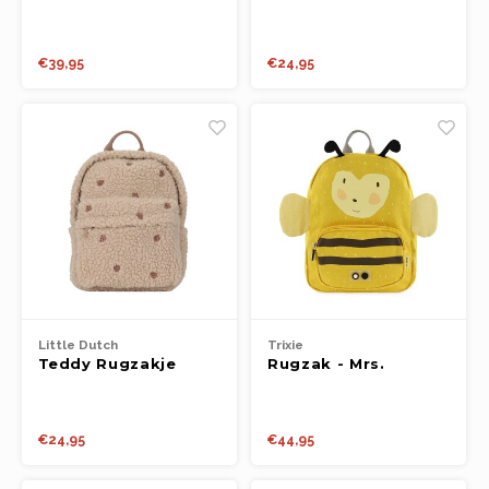
butterfly
Sand
€39,95
€24,95
Little Dutch
Trixie
Teddy Rugzakje
Rugzak - Mrs.
Taupe
Bumblebee
€24,95
€44,95