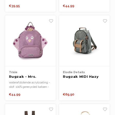
Boeken
voering: 100% gerecycled
€39,95
€44,99
polyester.
31x23x13
Open-ended play
3y+
Bouwen
Spellen
Schleich
Diddl
Trixie
Elodie Details
Rugzak - Mrs.
Rugzak MIDI Hazy
Peacock
Jade
waterafstotende acrylcoating -
stof: 100% gerecycled katoen -
voering: 100% gerecycled
€44,99
€69,90
polyester.
31x23x13
3y+