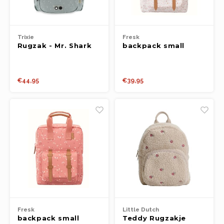
Trixie
Fresk
Rugzak - Mr. Shark
backpack small
garden flowers
€44,95
€39,95
Fresk
Little Dutch
backpack small
Teddy Rugzakje