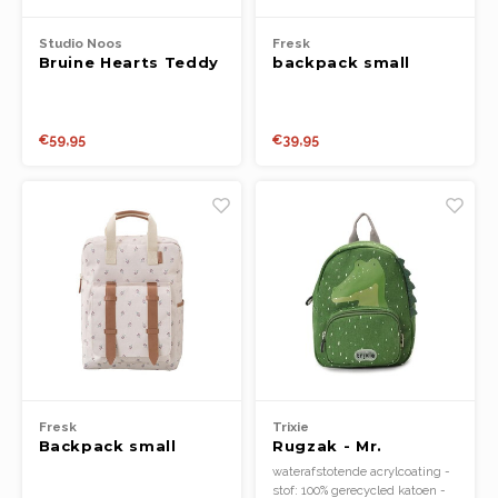
Lampjes
Potje
Drink
Loopf
Matra
Rugza
Studio Noos
Fresk
Spel en ontspanning
Bruine Hearts Teddy
backpack small
Rollenspel
Popp
Slaap
Midi Rugzak
swallow
Slapen
Draag
Speelfiguren
Spee
Babyf
€59,95
€39,95
Kleding
Voertuigen
Texti
Lamp
Poppen
Matra
Fops
Overige
Relax
Texti
School
Fopsp
Slaap
Op wielen
Bijts
Fresk
Trixie
Backpack small
Rugzak - Mr.
Badspeelgoed
berries
Alligator
waterafstotende acrylcoating -
stof: 100% gerecycled katoen -