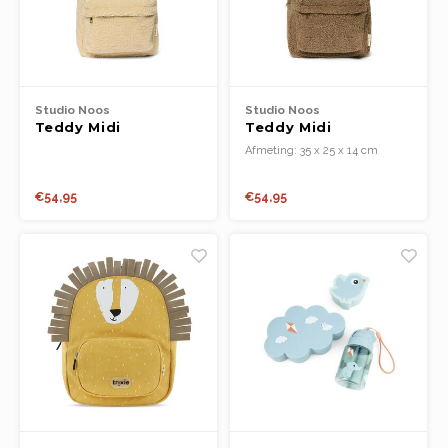
Studio Noos
Studio Noos
Teddy Midi
Teddy Midi
Backpack Front
Backpack Front
Afmeting: 35 x 25 x 14 cm
Pocket Ecru
Pocket brown
Was instructies:
€54,95
€54,95
Koude was
30 graden zonder draaien
Niet in de droger
100% Polyester