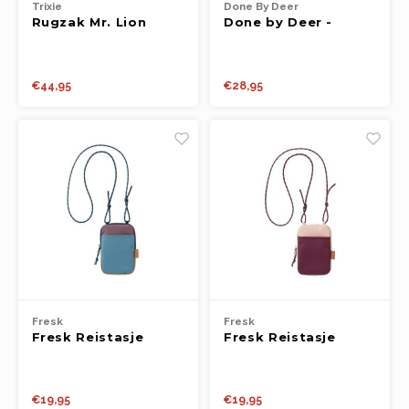
Trixie
Done By Deer
Rugzak Mr. Lion
Done by Deer -
Lunch & snack box
w/straw bottle
Playground Blue
€44,95
€28,95
Fresk
Fresk
Fresk Reistasje
Fresk Reistasje
Outdoors blue
Outdoors cameo
shadow
rose
€19,95
€19,95