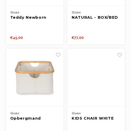
Quax
Quax
Teddy Newborn
NATURAL - BOX/BED
Blanket - Natural
OMTREK - CLAY
Collection - Clay
€45,00
€77,00
Quax
Quax
Opbergmand
KIDS CHAIR WHITE
luiertafel beige
(SET VAN 2)
natural