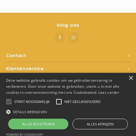
Volg ons
Contact
Klantenservice
×
Deze website gebruikt cookies om uw gebruikerservaring te
Mijn account
verbeteren. Door onze website te gebruiken, stemt u in met alle
cookies in overeenstemming met ons Cookiebeleid.
Lees verder
STRIKT NOODZAKELIJK
NIET-GECLASSIFICEERD
DETAILS WEERGEVEN
© Copyright 2026 Den Ukkepuk - Theme by
Shopmonkey
- Made by
Juka.Retail
ALLES ACCEPTEREN
ALLES AFWIJZEN
0
Vergelijk producten
0
POWERED BY COOKIESCRIPT