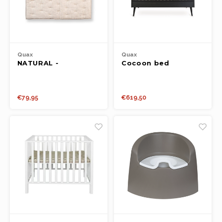
Quax
Quax
NATURAL -
Cocoon bed
BOXLEGGER R/V -
70*140cm EBONI
CLAY
€79,95
€619,50