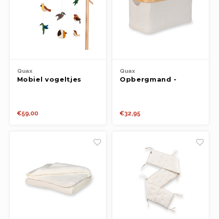
Quax
Quax
Mobiel vogeltjes
Opbergmand -
Beige-Naturel - Loft
Commode 47 x 25 x
22H CM
€59,00
€32,95