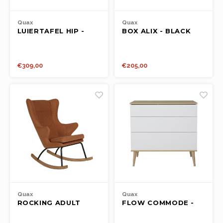
Quax
Quax
LUIERTAFEL HIP -
BOX ALIX - BLACK
BLACK/NATUREL
€309,00
€205,00
Quax
Quax
ROCKING ADULT
FLOW COMMODE -
CHAIR DE LUXE -
WHITE
TERRA