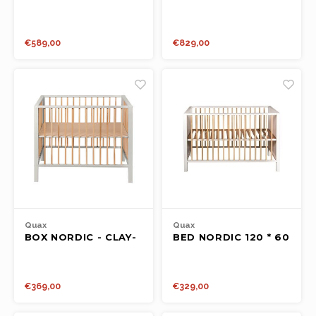
De Luxe -Bison
€589,00
€829,00
Quax
Quax
BOX NORDIC - CLAY-
BED NORDIC 120 * 60
NATUREL
CM -
WHITE/NATUREL
€369,00
€329,00