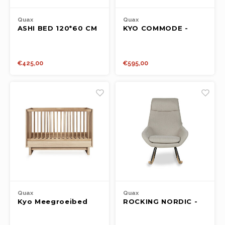
Spel en ontspanning
Lampjes
Rugza
Potje
Drink
Loopf
Matra
Quax
Quax
ASHI BED 120*60 CM
KYO COMMODE -
Slapen
Rollenspel
Draag
Popp
Slaap
- CHESTNUT
WALNUT
Kleding
Speelfiguren
Spee
Babyf
€425,00
€595,00
Voertuigen
Texti
Lamp
Poppen
Matra
Fops
Overige
Relax
Texti
School
Fopsp
Slaap
Op wielen
Bijts
Quax
Quax
Kyo Meegroeibed
ROCKING NORDIC -
Badspeelgoed
120 x 70 - Honey Ash
DESERT