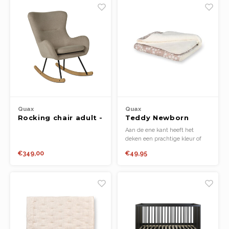
Quax
Quax
Rocking chair adult -
Teddy Newborn
basic - desert
Blanket - Natural
Aan de ene kant heeft het
Collection - Blossom
deken een prachtige kleur of
print, zoals de zachte tinten
€349,00
€49,95
clay, blossom of stripes,
gemaakt van 100% premium
muslin katoen. De andere kant
is afgewerkt met een heerlijk
zachte teddy stof.
afmetingen: 80 x 65 cm