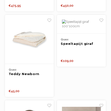
Boeken
€475,95
€450,00
Open-ended play
Bouwen
Spellen
Quax
Speeltapijt giraf
100*100cm
Schleich
€109,00
Diddl
Quax
Teddy Newborn
Blanket - Natural
Collection - Stripes
€45,00