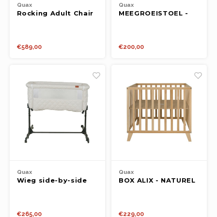
Quax
Quax
Rocking Adult Chair
MEEGROEISTOEL -
De Luxe - Sheep
ULTIMO 3 LUXE -
BLACK / WALNUT
€589,00
€200,00
Quax
Quax
Wieg side-by-side
BOX ALIX - NATUREL
clay
€265,00
€229,00