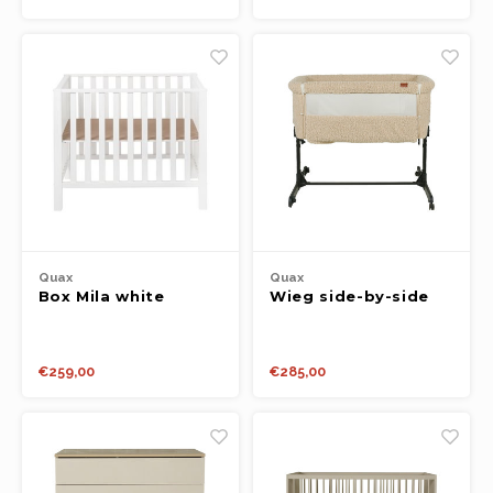
Quax
Quax
Box Mila white
Wieg side-by-side
sheep
€259,00
€285,00