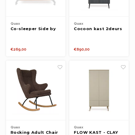
Quax
Quax
Co-sleeper Side by
Cocoon kast 2deurs
Side Naturel Bouclé
eboni
- Sheep
€269,00
€890,00
Quax
Quax
Rocking Adult Chair
FLOW KAST - CLAY