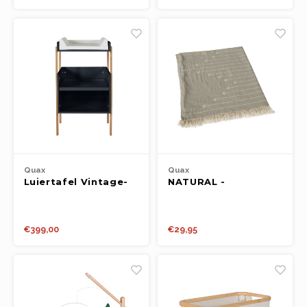
Quax
Quax
Luiertafel Vintage-
NATURAL -
Moonshadow/natural
BLANKET/TOWEL R/V
GREY - 90X110 CM
€399,00
€29,95