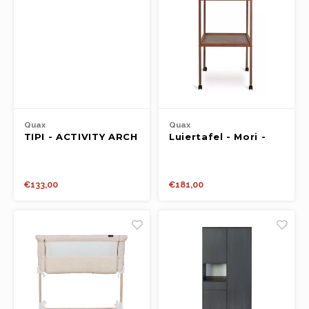
Quax
Quax
TIPI - ACTIVITY ARCH
Luiertafel - Mori -
+ 5 KNITTED TOY -
Walnut
TERRA
€133,00
€181,00