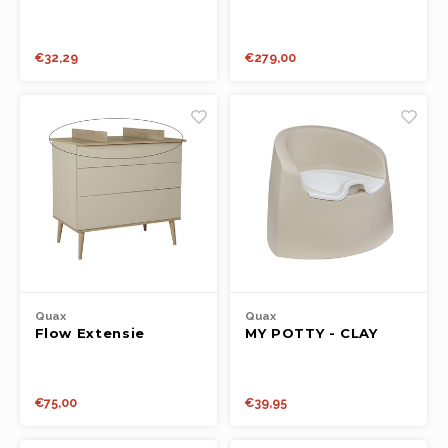
Luiertafel - Flesjes &
stone/eboni
Meer - Beige-Nature
€32,29
€279,00
Quax
Quax
Flow Extensie
MY POTTY - CLAY
Commode - Clay
€75,00
€39,95