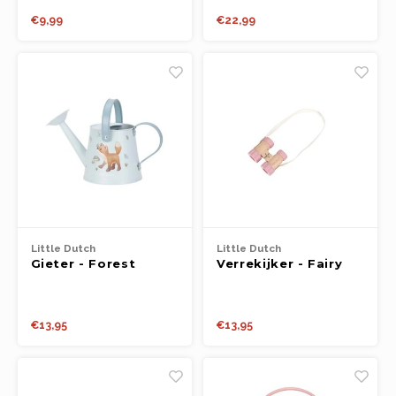
€9,99
€22,99
Boeken
Open-ended play
Bouwen
Spellen
Schleich
Diddl
Little Dutch
Little Dutch
Gieter - Forest
Verrekijker - Fairy
Friends
Garden FSC
€13,95
€13,95