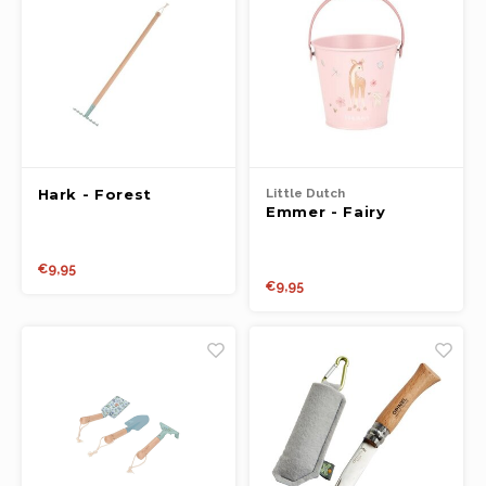
Hark - Forest
Little Dutch
Emmer - Fairy
Friends FSC
Garden
€9,95
€9,95