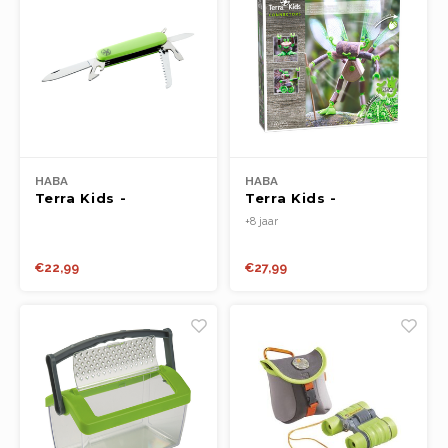
HABA
HABA
Terra Kids -
Terra Kids -
Kinderzakmes
Connectors
+8 jaar
'Boshelden'
€22,99
€27,99