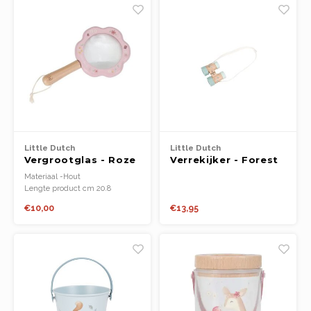
Little Dutch
Little Dutch
Vergrootglas - Roze
Verrekijker - Forest
- Fairy Garden
friends FSC
Materiaal -Hout
Lengte product cm 20.8
Breedte product cm11.9
€10,00
€13,95