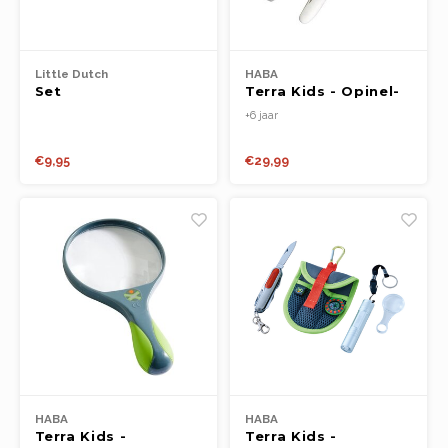
Little Dutch
HABA
Set
Terra Kids - Opinel-
tuingereedschap -
zakmes
+6 jaar
Forest Friends FSC
€9,95
€29,99
HABA
HABA
Terra Kids -
Terra Kids -