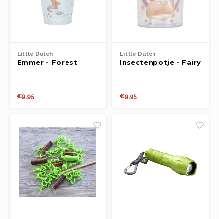
Little Dutch
Little Dutch
Emmer - Forest
Insectenpotje - Fairy
Friends
Garden FSC
€9,95
€9,95