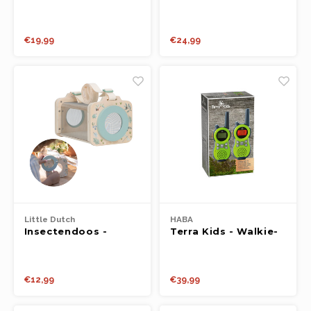
Kinderloep
Onderzoekerstasje
€19,99
€24,99
Little Dutch
HABA
Insectendoos -
Terra Kids - Walkie-
Forest Friends FSC
talkie set
€12,99
€39,99