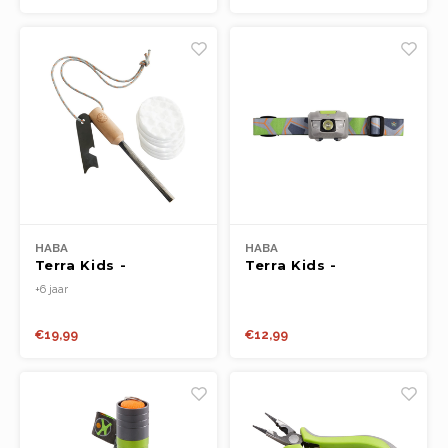
HABA
HABA
Terra Kids -
Terra Kids -
Vuurstarterset
Hoofdlamp
+6 jaar
€19,99
€12,99