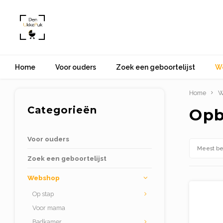
Home
Voor ouders
Zoek een geboortelijst
W
Home
W
Categorieën
Opb
Voor ouders
Meest b
Zoek een geboortelijst
Webshop
Op stap
Voor mama
Badkamer