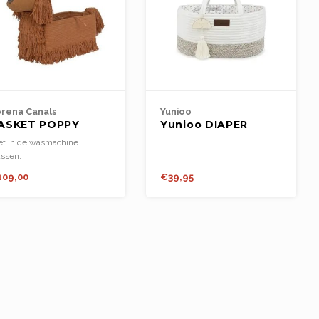
rena Canals
Yunioo
ASKET POPPY
Yunioo DIAPER
CADDY White /
et in de wasmachine
Beige
ssen.
bruik lauw water en een
109,00
€39,95
ld zeepmiddel om vlekken
 verwijderen.
rmijd langdurige
ootstelling aan de zon.