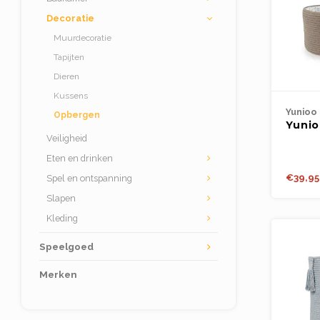
Decoratie
Muurdecoratie
Tapijten
Dieren
Kussens
Yunioo
Opbergen
Yunio
Veiligheid
CADD
Eten en drinken
€39,95
Spel en ontspanning
Slapen
Kleding
Speelgoed
Merken