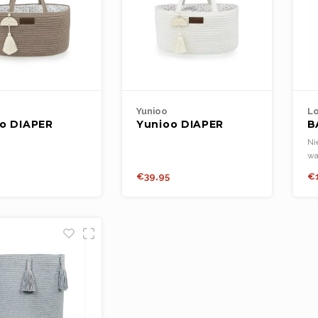
Yunioo
Lo
o DIAPER
Yunioo DIAPER
B
Y Brown
CADDY - White
Ni
wa
Ge
€39,95
€
mi
te
Ve
bl