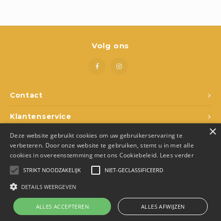
Boeken
Open-ended play
Volg ons
Bouwen
Spellen
Contact
Schleich
Klantenservice
Diddl
×
Deze website gebruikt cookies om uw gebruikerservaring te
Mijn account
verbeteren. Door onze website te gebruiken, stemt u in met alle
cookies in overeenstemming met ons Cookiebeleid.
Lees verder
STRIKT NOODZAKELIJK
NIET-GECLASSIFICEERD
DETAILS WEERGEVEN
© Copyright 2026 Den Ukkepuk - Theme by
Shopmonkey
- Made by
Juka.Retail
ALLES ACCEPTEREN
ALLES AFWIJZEN
0
Vergelijk producten
0