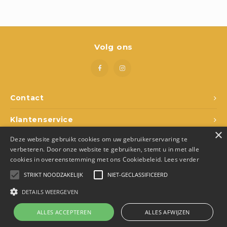
Boeken
Open-ended play
Volg ons
Bouwen
Spellen
Contact
Schleich
Klantenservice
Diddl
×
Deze website gebruikt cookies om uw gebruikerservaring te
Mijn account
verbeteren. Door onze website te gebruiken, stemt u in met alle
cookies in overeenstemming met ons Cookiebeleid.
Lees verder
STRIKT NOODZAKELIJK
NIET-GECLASSIFICEERD
DETAILS WEERGEVEN
© Copyright 2026 Den Ukkepuk - Theme by
Shopmonkey
- Made by
Juka.Retail
ALLES ACCEPTEREN
ALLES AFWIJZEN
0
Vergelijk producten
0