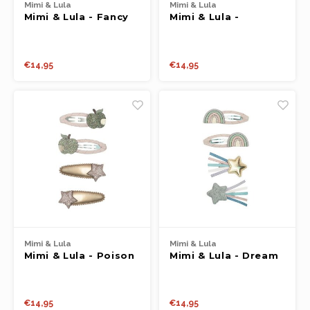
Mimi & Lula
Mimi & Lula
Mimi & Lula - Fancy
Mimi & Lula -
hair clips
Swanlake clic clacs
€14,95
€14,95
Mimi & Lula
Mimi & Lula
Mimi & Lula - Poison
Mimi & Lula - Dream
apple fairytale clic
over the rainbow
clacs
€14,95
€14,95