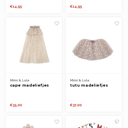
Boeken
€14,95
€14,95
Open-ended play
Bouwen
Spellen
Schleich
Diddl
Mimi & Lula
Mimi & Lula
cape madeliefjes
tutu madeliefjes
€35,00
€37,00