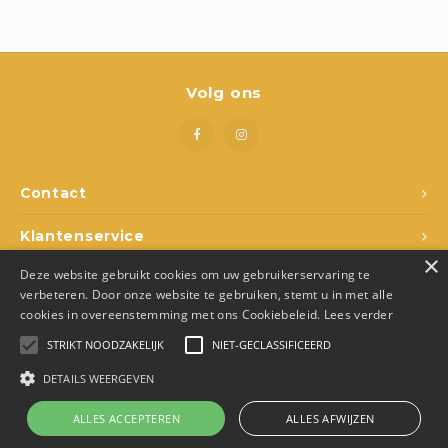
Boeken
Open-ended play
Volg ons
Bouwen
Spellen
Contact
Schleich
Klantenservice
Diddl
×
Deze website gebruikt cookies om uw gebruikerservaring te
Mijn account
verbeteren. Door onze website te gebruiken, stemt u in met alle
cookies in overeenstemming met ons Cookiebeleid.
Lees verder
STRIKT NOODZAKELIJK
NIET-GECLASSIFICEERD
DETAILS WEERGEVEN
© Copyright 2026 Den Ukkepuk - Theme by
Shopmonkey
- Made by
Juka.Retail
ALLES ACCEPTEREN
ALLES AFWIJZEN
0
Vergelijk producten
0