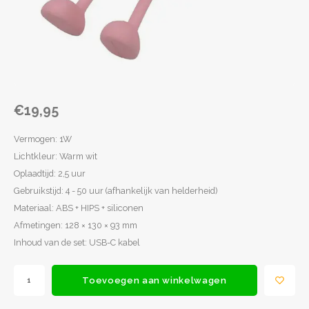
Spel en ontspanning
Lampjes
Rugza
Potje
Drink
Loopf
Matra
Slapen
Rollenspel
Draag
Popp
Slaap
Kleding
Speelfiguren
Spee
Babyf
€19,95
Voertuigen
Texti
Lamp
Vermogen: 1W
Poppen
Matra
Fops
Lichtkleur: Warm wit
Oplaadtijd: 2,5 uur
Overige
Relax
Texti
Gebruikstijd: 4 - 50 uur (afhankelijk van helderheid)
Materiaal: ABS + HIPS + siliconen
School
Fopsp
Slaap
Afmetingen: 128 × 130 × 93 mm
Inhoud van de set: USB-C kabel
Op wielen
Bijts
Badspeelgoed
Toevoegen aan winkelwagen