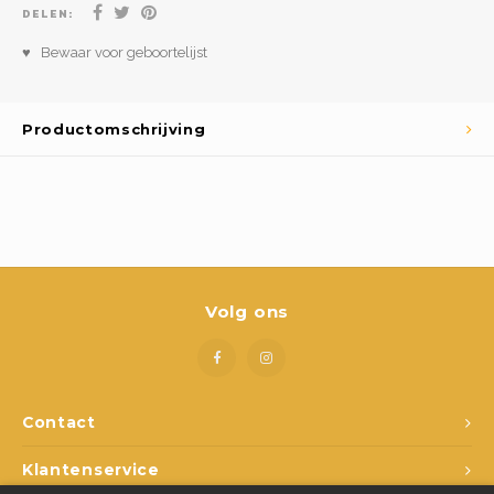
Boeken
DELEN:
♥ Bewaar voor geboortelijst
Open-ended play
Bouwen
Productomschrijving
Spellen
Schleich
Diddl
Volg ons
Contact
Klantenservice