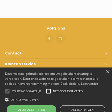
Boeken
Open-ended play
Bouwen
Volg ons
Spellen
Schleich
Contact
Diddl
Klantenservice
×
Deze website gebruikt cookies om uw gebruikerservaring te
Mijn account
verbeteren. Door onze website te gebruiken, stemt u in met alle
cookies in overeenstemming met ons Cookiebeleid.
Lees verder
STRIKT NOODZAKELIJK
NIET-GECLASSIFICEERD
DETAILS WEERGEVEN
© Copyright 2026 Den Ukkepuk - Theme by
Shopmonkey
- Made by
Juka.Retail
ALLES ACCEPTEREN
ALLES AFWIJZEN