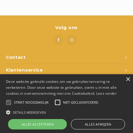
Boeken
Open-ended play
Volg ons
Bouwen
Spellen
Contact
Schleich
Klantenservice
Diddl
×
Deze website gebruikt cookies om uw gebruikerservaring te
Mijn account
verbeteren. Door onze website te gebruiken, stemt u in met alle
cookies in overeenstemming met ons Cookiebeleid.
Lees verder
STRIKT NOODZAKELIJK
NIET-GECLASSIFICEERD
DETAILS WEERGEVEN
© Copyright 2026 Den Ukkepuk - Theme by
Shopmonkey
- Made by
Juka.Retail
ALLES ACCEPTEREN
ALLES AFWIJZEN
0
Vergelijk producten
0