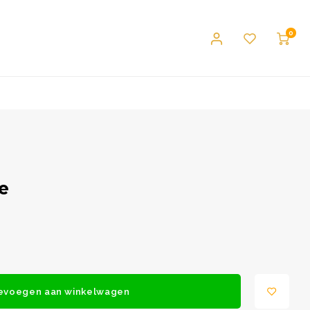
0
e
evoegen aan winkelwagen