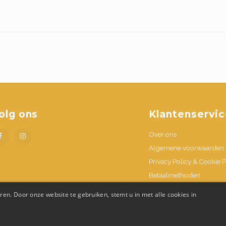
olg ons
Klantenservic
Over ons
Algemene voorwaarden
Privacy Policy & Cookie P
Betaalmethoden
Verzenden & retournere
en. Door onze website te gebruiken, stemt u in met alle cookies in
Contacteer ons
Openingsuren