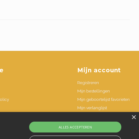
e
Mijn account
Registreren
Mijn bestellingen
olicy
Mijn geboortelijst favorieten
Mijn verlanglijst
×
n
ALLES ACCEPTEREN