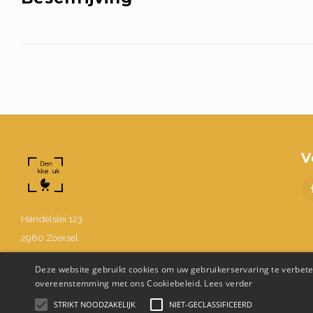
V
Handelslei 123
2980 Zoersel
BE0630.867.214
Deze website gebruikt cookies om uw gebruikerservaring te verbeter
03 302 48 58
overeenstemming met ons Cookiebeleid.
Lees verder
Info@denukkepuk.be
STRIKT NOODZAKELIJK
NIET-GECLASSIFICEERD