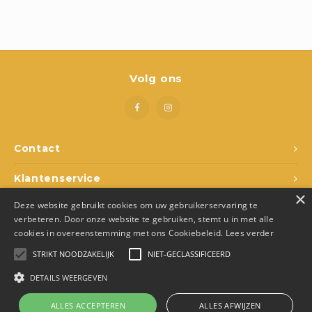
Boeken
Open-ended play
Bouwen
Volg ons
Spellen
Schleich
Contact
Diddl
Klantenservice
×
Deze website gebruikt cookies om uw gebruikerservaring te
Mijn account
verbeteren. Door onze website te gebruiken, stemt u in met alle
cookies in overeenstemming met ons Cookiebeleid.
Lees verder
STRIKT NOODZAKELIJK
NIET-GECLASSIFICEERD
DETAILS WEERGEVEN
© Copyright 2026 Den Ukkepuk - Theme by
Shopmonkey
- Made by
Juka.Retail
ALLES ACCEPTEREN
ALLES AFWIJZEN