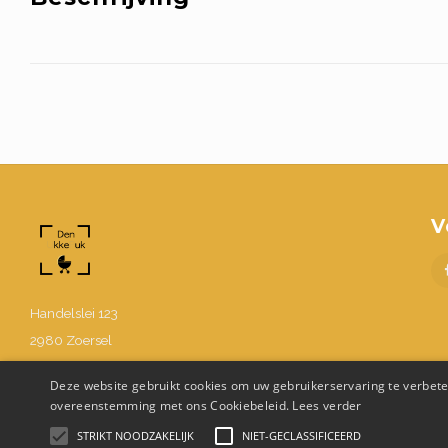
V
Handelslei 123
2980 Zoersel
BE0630.867.214
Deze website gebruikt cookies om uw gebruikerservaring te verbeter
03 302 48 58
overeenstemming met ons Cookiebeleid.
Lees verder
Info@denukkepuk.be
STRIKT NOODZAKELIJK
NIET-GECLASSIFICEERD