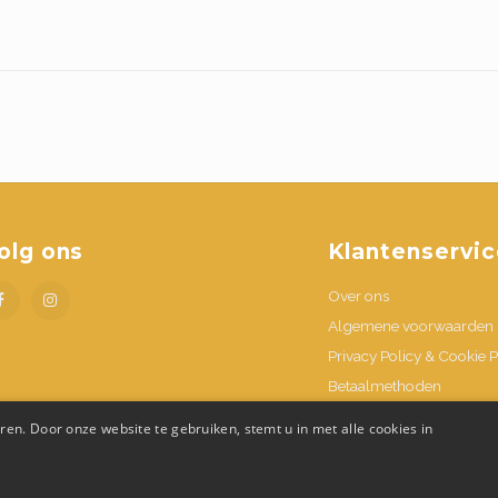
olg ons
Klantenservic
Over ons
Algemene voorwaarden
Privacy Policy & Cookie P
Betaalmethoden
Verzenden & retournere
en. Door onze website te gebruiken, stemt u in met alle cookies in
Contacteer ons
Openingsuren