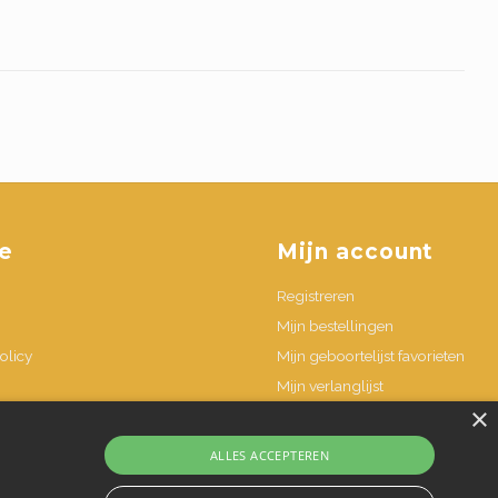
e
Mijn account
Registreren
Mijn bestellingen
olicy
Mijn geboortelijst favorieten
Mijn verlanglijst
×
n
ALLES ACCEPTEREN