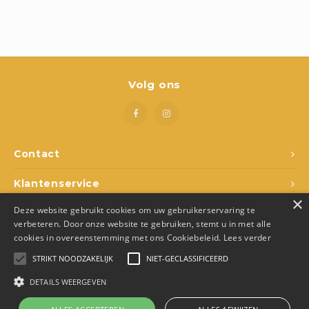
Boeken
Open-ended play
Bouwen
Volg ons
Spellen
Schleich
Contact
Diddl
Klantenservice
×
Deze website gebruikt cookies om uw gebruikerservaring te
Mijn account
verbeteren. Door onze website te gebruiken, stemt u in met alle
cookies in overeenstemming met ons Cookiebeleid.
Lees verder
STRIKT NOODZAKELIJK
NIET-GECLASSIFICEERD
DETAILS WEERGEVEN
© Copyright 2026 Den Ukkepuk - Theme by
Shopmonkey
- Made by
Juka.Retail