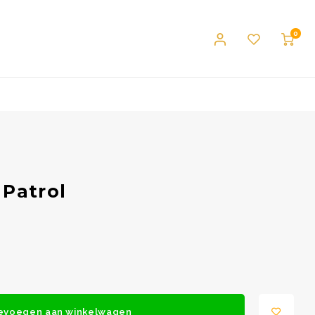
0
 Patrol
evoegen aan winkelwagen