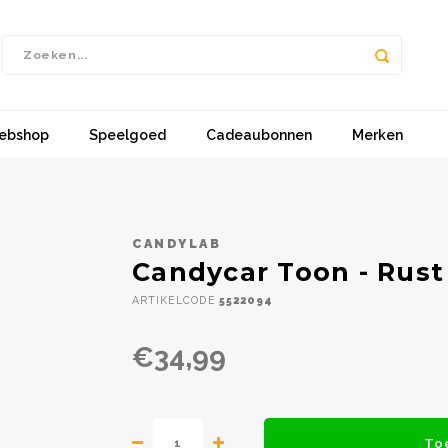
ebshop
Speelgoed
Cadeaubonnen
Merken
CANDYLAB
Candycar Toon - Rust
ARTIKELCODE
5522094
€34,99
To