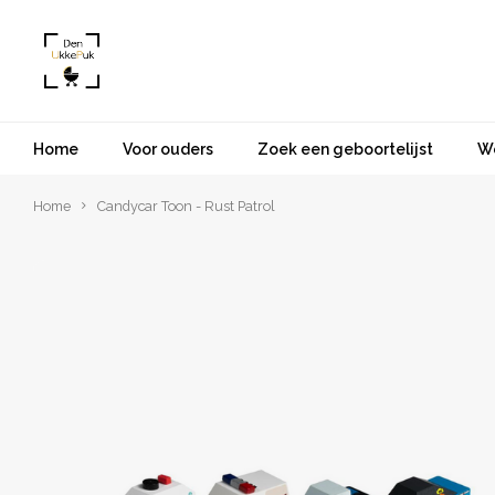
Home
Voor ouders
Zoek een geboortelijst
W
Home
Candycar Toon - Rust Patrol