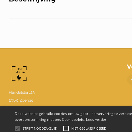
V
Handelslei 123
2980 Zoersel
BE0630.867.214
Deze website gebruikt cookies om uw gebruikerservaring te verbeter
03 302 48 58
overeenstemming met ons Cookiebeleid.
Lees verder
Info@denukkepuk.be
STRIKT NOODZAKELIJK
NIET-GECLASSIFICEERD