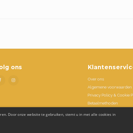
olg ons
Klantenservic
Over ons
Algemene voorwaarden
Privacy Policy & Cookie P
Betaalmethoden
Verzenden & retournere
en. Door onze website te gebruiken, stemt u in met alle cookies in
Contacteer ons
Openingsuren