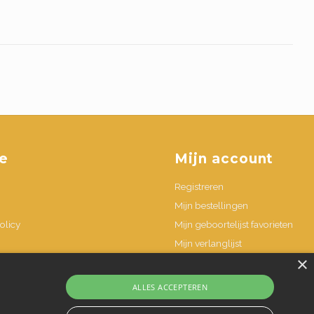
e
Mijn account
Registreren
Mijn bestellingen
olicy
Mijn geboortelijst favorieten
Mijn verlanglijst
×
n
ALLES ACCEPTEREN