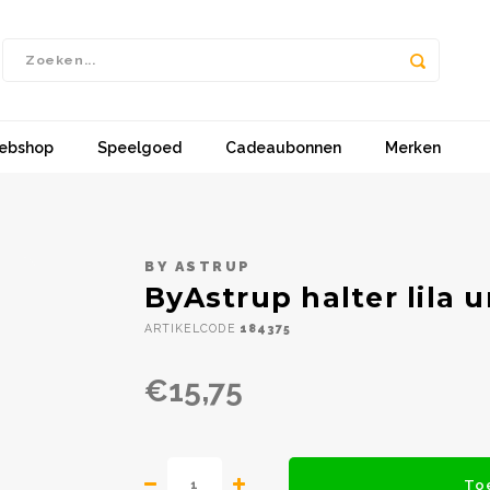
ebshop
Speelgoed
Cadeaubonnen
Merken
BY ASTRUP
ByAstrup halter lila 
ARTIKELCODE
184375
€15,75
To