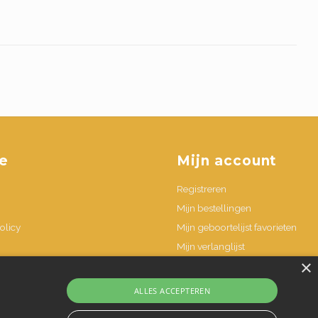
e
Mijn account
Registreren
Mijn bestellingen
olicy
Mijn geboortelijst favorieten
Mijn verlanglijst
×
n
ALLES ACCEPTEREN