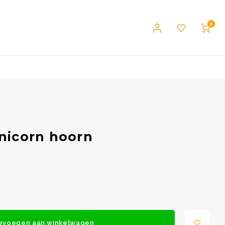
0
unicorn hoorn
evoegen aan winkelwagen