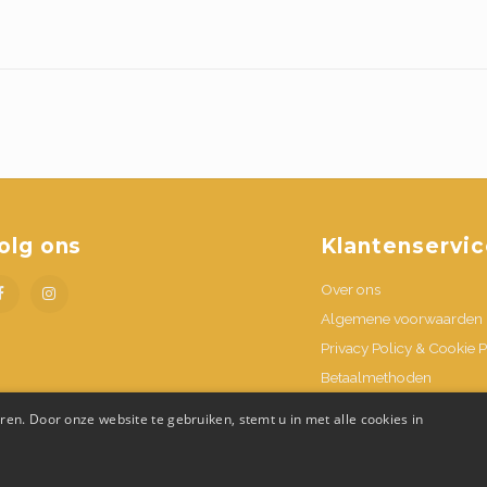
olg ons
Klantenservic
Over ons
Algemene voorwaarden
Privacy Policy & Cookie P
Betaalmethoden
Verzenden & retournere
en. Door onze website te gebruiken, stemt u in met alle cookies in
Contacteer ons
Openingsuren