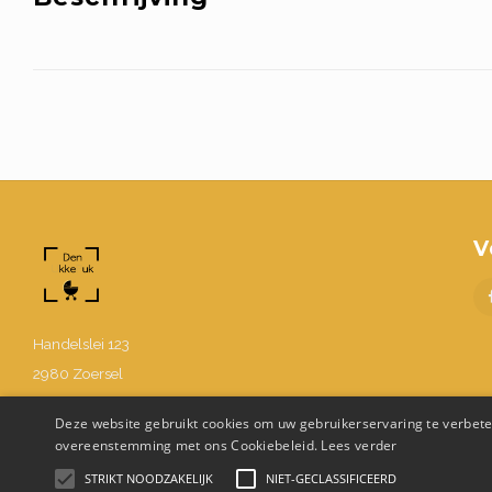
V
Handelslei 123
2980 Zoersel
BE0630.867.214
Deze website gebruikt cookies om uw gebruikerservaring te verbeter
03 302 48 58
overeenstemming met ons Cookiebeleid.
Lees verder
Info@denukkepuk.be
STRIKT NOODZAKELIJK
NIET-GECLASSIFICEERD