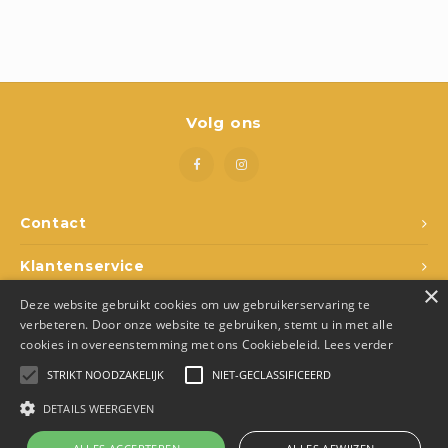
Boeken
Open-ended play
Bouwen
Volg ons
Spellen
Schleich
Contact
Diddl
Klantenservice
×
Deze website gebruikt cookies om uw gebruikerservaring te
Mijn account
verbeteren. Door onze website te gebruiken, stemt u in met alle
cookies in overeenstemming met ons Cookiebeleid.
Lees verder
STRIKT NOODZAKELIJK
NIET-GECLASSIFICEERD
DETAILS WEERGEVEN
© Copyright 2026 Den Ukkepuk - Theme by
Shopmonkey
- Made by
Juka.Retail