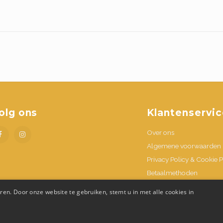
olg ons
Klantenservic
Over ons
Algemene voorwaarden
Privacy Policy & Cookie P
Betaalmethoden
Verzenden & retournere
en. Door onze website te gebruiken, stemt u in met alle cookies in
Contacteer ons
Openingsuren