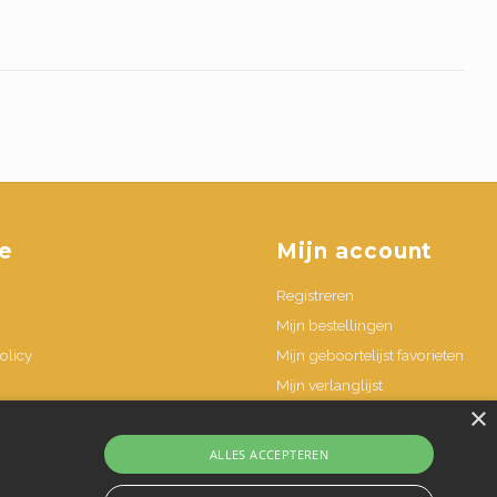
e
Mijn account
Registreren
Mijn bestellingen
olicy
Mijn geboortelijst favorieten
Mijn verlanglijst
×
n
ALLES ACCEPTEREN