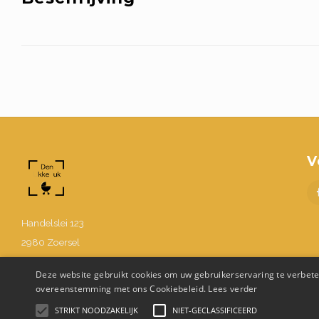
V
Handelslei 123
2980 Zoersel
BE0630.867.214
Deze website gebruikt cookies om uw gebruikerservaring te verbeter
03 302 48 58
overeenstemming met ons Cookiebeleid.
Lees verder
Info@denukkepuk.be
STRIKT NOODZAKELIJK
NIET-GECLASSIFICEERD