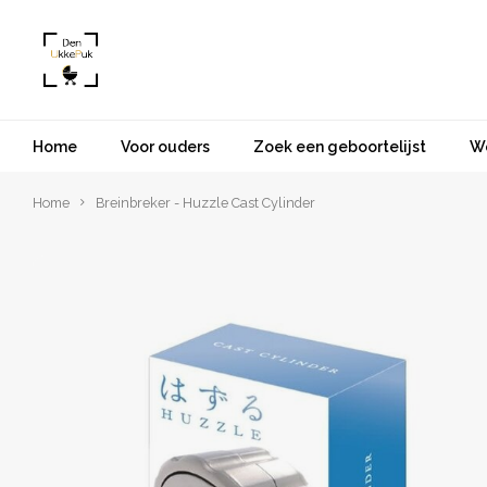
Home
Voor ouders
Zoek een geboortelijst
W
Home
Breinbreker - Huzzle Cast Cylinder