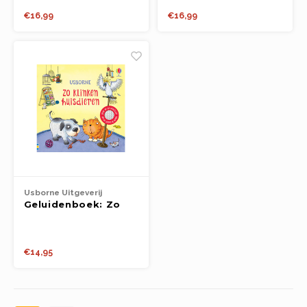
Boeken
- bedtijdboekje
donker, geruststellen met
€16,99
€16,99
lichtjes. Met elke bladzijde die
je omslaat, komt er een lichtje
Open-ended play
bij. Een hartverwarmend
verhaaltje en een perfect
cadeau voor fans van elfjes en
Bouwen
eenhoorns!
Spellen
Schleich
Diddl
Usborne Uitgeverij
Geluidenboek: Zo
klinken huisdieren
(1+)
€14,95