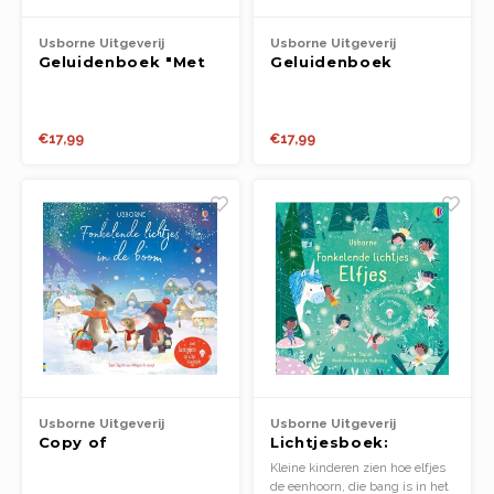
Spel en ontspanning
Lampjes
Rugza
Potje
Drink
Loopf
Matra
Usborne Uitgeverij
Usborne Uitgeverij
Geluidenboek "Met
Geluidenboek
Slapen
Rollenspel
Draag
Popp
Slaap
de trein"
"Dinosaurussen"
Kleding
Speelfiguren
Spee
Babyf
€17,99
€17,99
Voertuigen
Texti
Lamp
Poppen
Matra
Fops
Overige
Relax
Texti
School
Fopsp
Slaap
Op wielen
Bijts
Usborne Uitgeverij
Usborne Uitgeverij
Copy of
Lichtjesboek:
Badspeelgoed
Lichtjesboek:
Fonkelende lichtjes
Kleine kinderen zien hoe elfjes
Fonkelende sterren
- elfjes
de eenhoorn, die bang is in het