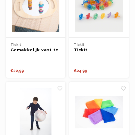
Tickit
Tickit
Gemakkelijk vast te
Tickit
houden Houten
Doorschijnende
Spiegel
Kleurrijke Tollen -
Pk36
€22,99
€24,99