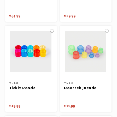
Doorschijnende
Stapelbare Knopen
€54,99
€29,99
Tickit
Tickit
Tickit Ronde
Doorschijnende
Juwelen 10st.
Kleurrijke
Stapelbare Bekers
9st.
€19,99
€11,99