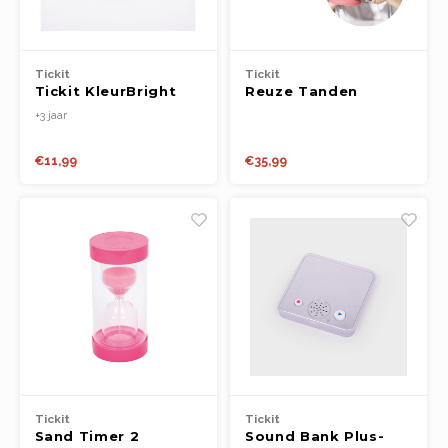
Tickit
Tickit
Tickit KleurBright
Reuze Tanden
Sand Timer 30
Demonstratieset
+3 jaar
Minuten Zwarte
€11,99
€35,99
Tickit
Tickit
Sand Timer 2
Sound Bank Plus-