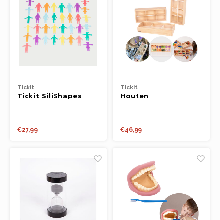
Tickit
Tickit
Tickit SiliShapes
Houten
Mensen koppelen
ontdekkingsdozen
(3st.)
€27,99
€46,99