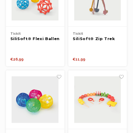
Tickit
Tickit
SiliSoft® Flexi Ballen
SiliSoft® Zip Trek
(Regenboog)
Speelgoed (Aarde)
€26,99
€11,99