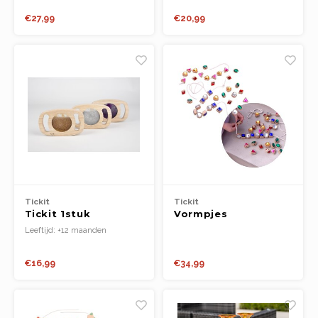
patroonblokken
€27,99
€20,99
Tickit
Tickit
Tickit 1stuk
Vormpjes
gemakkelijk vast te
Rijgjuwelen FSC
Leeftijd: +12 maanden
houden
100% (36st.)
glitterpanelen
€16,99
€34,99
diverse kleuren