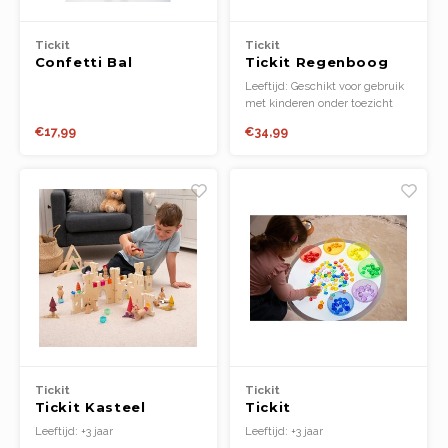
Tickit
Tickit
Confetti Bal
Tickit Regenboog
Organza
Leeftijd: Geschikt voor gebruik
met kinderen onder toezicht
van volwassenen
€17,99
€34,99
Tickit
Tickit
Tickit Kasteel
Tickit
Ontdekkings
Doorschijnende
Leeftijd: +3 jaar
Leeftijd: +3 jaar
Verdeler
Kleurjuwelen (144st.)