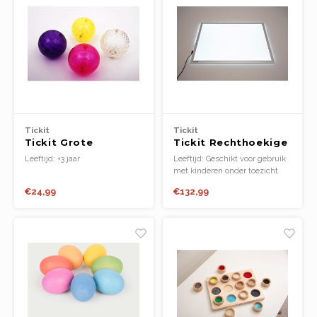
Tickit
Tickit
Tickit Grote
Tickit Rechthoekige
Getextureerde
lichtpanelen A2
Leeftijd: +3 jaar
Leeftijd: Geschikt voor gebruik
Sensorische
met kinderen onder toezicht
Knipperende
van volwassenen
€24,99
€132,99
Ballenset