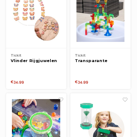
Tickit
Tickit
Vlinder Rijgjuwelen
Transparante
FSC 100% (20st.)
Waterbuizen (74st.)
€34,99
€34,99