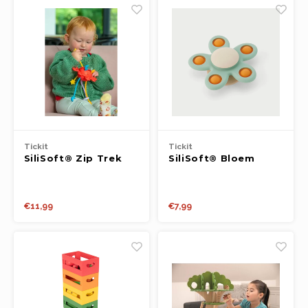
Tickit
Tickit
SiliSoft® Zip Trek
SiliSoft® Bloem
Speelgoed
Spinner (Neutraal)
(Regenboog)
€11,99
€7,99