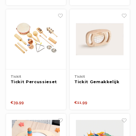
Tickit
Tickit
Tickit Percussieset
Tickit Gemakkelijk
Vast Te Houden
Caleidoscoop Fsc
100%
€39,99
€11,99