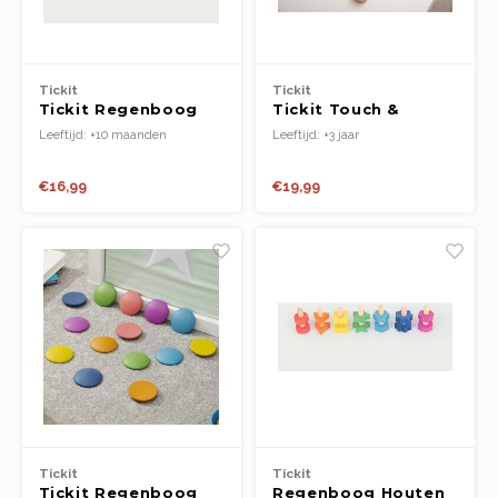
Tickit
Tickit
Tickit Regenboog
Tickit Touch &
Houten Eieren
Match-bord
Leeftijd: +10 maanden
Leeftijd: +3 jaar
€16,99
€19,99
Tickit
Tickit
Tickit Regenboog
Regenboog Houten