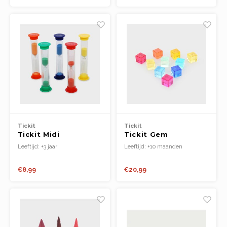
Tickit
Tickit
Tickit Midi
Tickit Gem
Zandtimer Set
kubussen
Leeftijd: +3 jaar
Leeftijd: +10 maanden
€8,99
€20,99