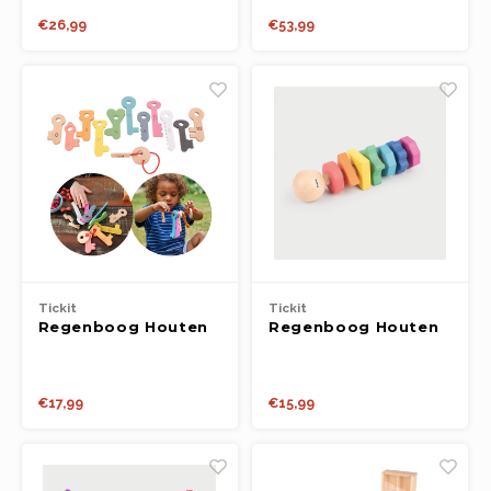
Boeken
€26,99
€53,99
Open-ended play
Bouwen
Spellen
Schleich
Diddl
Tickit
Tickit
Regenboog Houten
Regenboog Houten
Sleutels
Vorm Twister
€17,99
€15,99