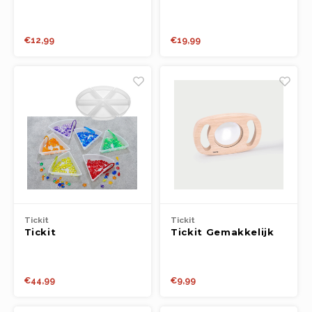
Minuten Roze
spiegel
€12,99
€19,99
Tickit
Tickit
Tickit
Tickit Gemakkelijk
Ontdekkingsbakken
vast te houden
bolle/concave
spiegel
€44,99
€9,99