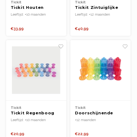
Tickit
Tickit
Tickit Houten
Tickit Zintuiglijke
Regenboog Sterren
vierkanten
Leeftijd: +10 maanden
Leeftijd: +12 maanden
€33,99
€40,99
Tickit
Tickit
Tickit Regenboog
Doorschijnende
Houten Spoelen
Kleurenpotten
Leeftijd: +10 maanden
+12 maanden
€20,99
€22,99