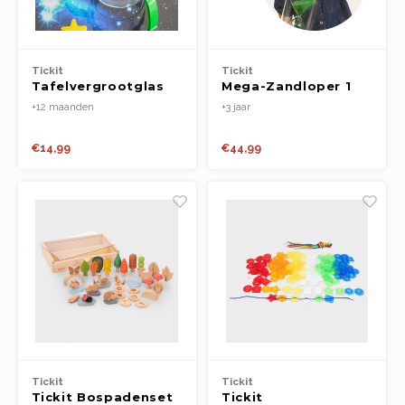
Tickit
Tickit
Tafelvergrootglas
Mega-Zandloper 1
2.3x & Pot
Minuut (hoogte
+12 maanden
+3 jaar
30cm)
€14,99
€44,99
Tickit
Tickit
Tickit Bospadenset
Tickit