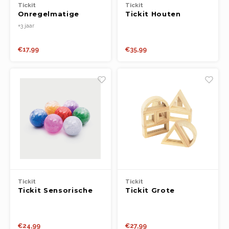
Tickit
Tickit
Onregelmatige
Tickit Houten
Sensorische
Rijgvruchten
+3 jaar
Flitsende Ballen
€17,99
€35,99
Tickit
Tickit
Tickit Sensorische
Tickit Grote
Regenboog
spiegelblokken
Glitterballen
€24,99
€27,99