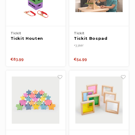
Tickit
Tickit
Tickit Houten
Tickit Bospad
Sorteerkratten Voor
Boomhut
+3 jaar
Fruit En Groenten
€83,99
€54,99