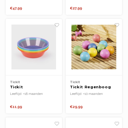
€47,99
€27,99
Tickit
Tickit
Tickit
Tickit Regenboog
Doorschijnende
Houten Ballen
Leeftijd: +18 maanden
Leeftijd: +10 maanden
Kleursorteerschalen
€11,99
€29,99