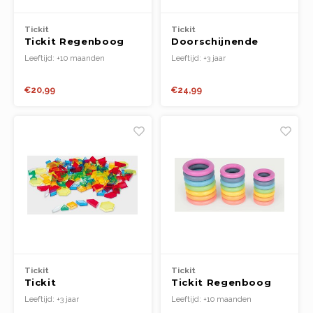
Tickit
Tickit
Tickit Regenboog
Doorschijnende
Houten Halve Bollen
Gekleurde Insecten
Leeftijd: +10 maanden
Leeftijd: +3 jaar
(96st.)
€20,99
€24,99
Tickit
Tickit
Tickit
Tickit Regenboog
Doorschijnende
Houten Ringen
Leeftijd: +3 jaar
Leeftijd: +10 maanden
holle