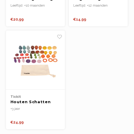
Houten Schijven
Moeren & Bouten
Leeftijd: +10 maanden
Leeftijd: +12 maanden
7st.
€20,99
€14,99
Tickit
Houten Schatten
Proeverset
+3 jaar
€24,99