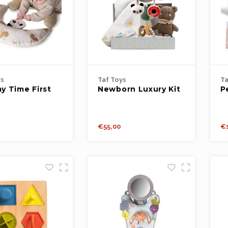
ys
Taf Toys
Ta
 Time First
Newborn Luxury Kit
P
B
€55,00
€