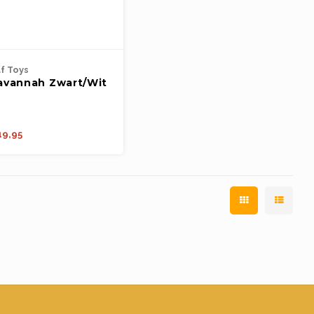
f Toys
avannah Zwart/Wit
oekje
19,95