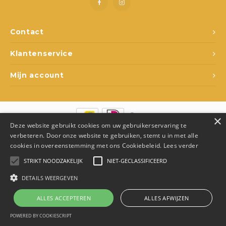
Spel en ontspanning
Lampjes
Rugza
Potje
Drink
Loopf
Matra
Slapen
Rollenspel
Draag
Popp
Slaap
Contact
Klantenservice
Kleding
Speelfiguren
Spee
Babyf
Mijn account
Voertuigen
Texti
Lamp
Poppen
Matra
Fops
×
Deze website gebruikt cookies om uw gebruikerservaring te
Overige
Relax
Texti
© Copyright 2026 Den Ukkepuk - Theme by
Shopmonkey
- Made by
verbeteren. Door onze website te gebruiken, stemt u in met alle
Juka.Retail
cookies in overeenstemming met ons Cookiebeleid.
Lees verder
School
Fopsp
Slaap
STRIKT NOODZAKELIJK
NIET-GECLASSIFICEERD
DETAILS WEERGEVEN
Op wielen
Bijts
ALLES ACCEPTEREN
ALLES AFWIJZEN
Badspeelgoed
0
Vergelijk producten
0
POWERED BY COOKIESCRIPT