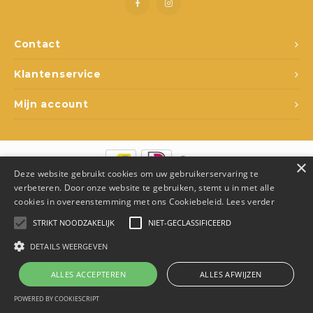
Spel en ontspanning
Lampjes
Rugza
Potje
Drink
Loopf
Matra
Slapen
Rollenspel
Draag
Popp
Slaap
Contact
Klantenservice
Kleding
Speelfiguren
Spee
Babyf
Mijn account
Voertuigen
Texti
Lamp
Poppen
Matra
Fops
×
Deze website gebruikt cookies om uw gebruikerservaring te
Overige
Relax
Texti
© Copyright 2026 Den Ukkepuk - Theme by
Shopmonkey
- Made by
verbeteren. Door onze website te gebruiken, stemt u in met alle
Juka.Retail
cookies in overeenstemming met ons Cookiebeleid.
Lees verder
School
Fopsp
Slaap
STRIKT NOODZAKELIJK
NIET-GECLASSIFICEERD
DETAILS WEERGEVEN
Op wielen
Bijts
ALLES ACCEPTEREN
ALLES AFWIJZEN
Badspeelgoed
0
Vergelijk producten
0
POWERED BY COOKIESCRIPT