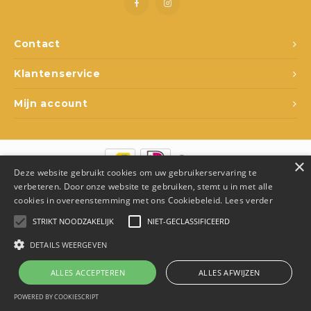
Spel en ontspanning
Lampjes
Rugza
Potje
Drink
Loopf
Matra
Slapen
Rollenspel
Draag
Popp
Slaap
Contact
Klantenservice
Kleding
Speelfiguren
Spee
Babyf
Mijn account
Voertuigen
Texti
Lamp
Poppen
Matra
Fops
×
Deze website gebruikt cookies om uw gebruikerservaring te
Overige
Relax
Texti
© Copyright 2026 Den Ukkepuk - Theme by
Shopmonkey
- Made by
verbeteren. Door onze website te gebruiken, stemt u in met alle
Juka.Retail
cookies in overeenstemming met ons Cookiebeleid.
Lees verder
School
Fopsp
Slaap
STRIKT NOODZAKELIJK
NIET-GECLASSIFICEERD
DETAILS WEERGEVEN
Op wielen
Bijts
ALLES ACCEPTEREN
ALLES AFWIJZEN
Badspeelgoed
0
Vergelijk producten
0
POWERED BY COOKIESCRIPT