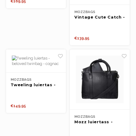
€169,95
Spel en ontspanning
Lampjes
Rugza
Potje
Drink
Loopf
Matra
MOZZBAGS
Vintage Cute Catch -
Slapen
Rollenspel
Draag
Popp
Slaap
Cognac
Kleding
Speelfiguren
Spee
Babyf
€139,95
Voertuigen
Texti
Lamp
Poppen
Matra
Fops
Overige
Relax
Texti
MOZZBAGS
Tweeling luiertas -
beloved twinbag -
School
Fopsp
Slaap
cognac
€149,95
Op wielen
Bijts
MOZZBAGS
Mozz luiertass -
Badspeelgoed
Beloved BARCA