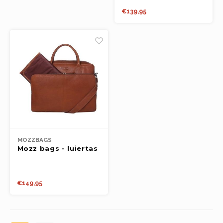
Boeken
€139,95
Open-ended play
Bouwen
Spellen
Schleich
Diddl
MOZZBAGS
Mozz bags - luiertas
vintage simply small
cognac
€149,95