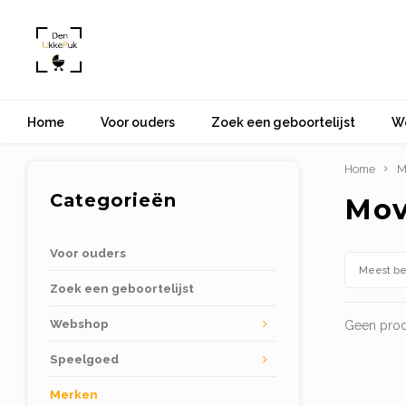
Home
Voor ouders
Zoek een geboortelijst
W
Home
M
Categorieën
Mo
Voor ouders
Meest b
Zoek een geboortelijst
Webshop
Geen prod
Speelgoed
Merken