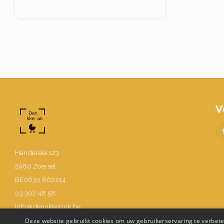
V
Handelslei 123
2980 Zoersel
BE0630.867.214
03 302 48 58
Info@denukkepuk.be
Deze website gebruikt cookies om uw gebruikerservaring te verbeter