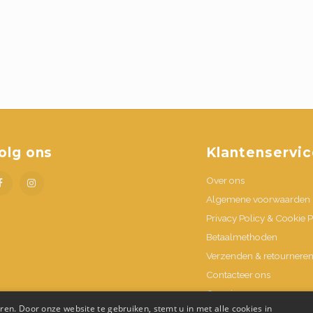
olg ons
Klantenservic
Over ons
Algemene voorwaarden
Privacy Policy & Cookie P
Betaalmethoden
Verzenden & retournere
Contacteer ons
Openingsuren
en. Door onze website te gebruiken, stemt u in met alle cookies in