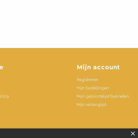
e
Mijn account
Registreren
Mijn bestellingen
olicy
Mijn geboortelijst favorieten
Mijn verlanglijst
n
×