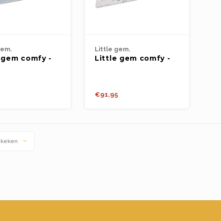
gem.
Little gem.
e gem comfy -
Little gem comfy -
water world
ABC 100x140cm
140cm
€91,95
ekeken