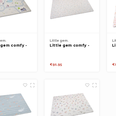
gem.
Little gem.
Li
e gem comfy -
Little gem comfy -
L
map 100x140cm
sweet little rabbit
m
100x140cm
d
w
€91,95
€1