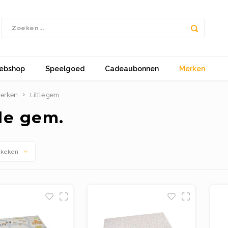
ebshop
Speelgoed
Cadeaubonnen
Merken
erken
Little gem.
tle gem.
ekeken