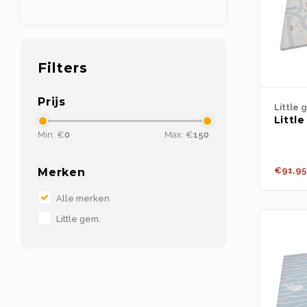
Filters
Prijs
Little 
Littl
road
Min: €
0
Max: €
150
€91,95
Merken
Alle merken
Little gem.