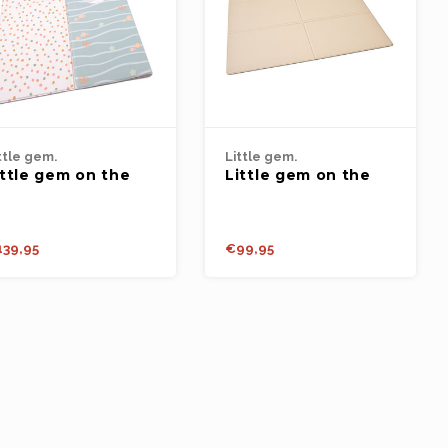
ttle gem.
Little gem.
ittle gem on the
Little gem on the
ove - All about
move - Sandy Bliss
ots - underwater
140x140cm
orld 140x140cm
39,95
€99,95