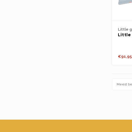
Little 
Littl
under
100x
€91,95
Meest b