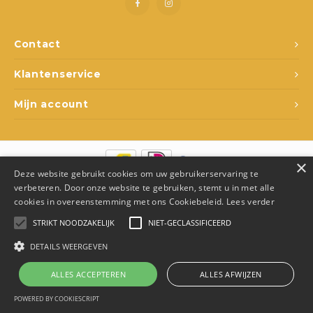
Spel en ontspanning
Lampjes
Rugza
Potje
Drink
Loopf
Matra
Slapen
Rollenspel
Draag
Popp
Slaap
Contact
Klantenservice
Kleding
Speelfiguren
Spee
Babyf
Mijn account
Voertuigen
Texti
Lamp
Poppen
Matra
Fops
×
Deze website gebruikt cookies om uw gebruikerservaring te
Overige
Relax
Texti
© Copyright 2026 Den Ukkepuk - Theme by
Shopmonkey
- Made by
verbeteren. Door onze website te gebruiken, stemt u in met alle
Juka.Retail
cookies in overeenstemming met ons Cookiebeleid.
Lees verder
School
Fopsp
Slaap
STRIKT NOODZAKELIJK
NIET-GECLASSIFICEERD
DETAILS WEERGEVEN
Op wielen
Bijts
ALLES ACCEPTEREN
ALLES AFWIJZEN
Badspeelgoed
0
Vergelijk producten
0
POWERED BY COOKIESCRIPT