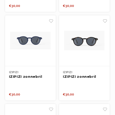
Boeken
€30,00
€30,00
Open-ended play
Bouwen
Spellen
Schleich
Diddl
IZIPIZI
IZIPIZI
IZIPIZI zonnebril
IZIPIZI zonnebril
KIDS 3-5y #d Navy
KIDS 3-5y #d
Blue
Tortoise
€30,00
€30,00