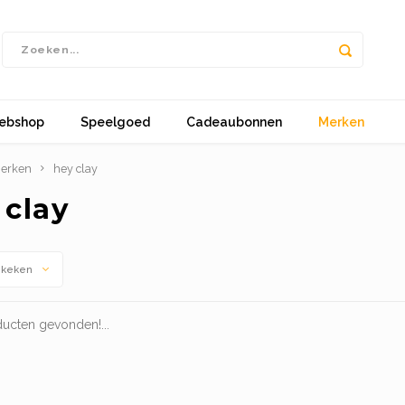
ebshop
Speelgoed
Cadeaubonnen
Merken
erken
hey clay
 clay
ekeken
ucten gevonden!...