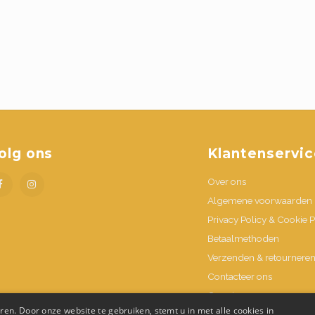
olg ons
Klantenservic
Over ons
Algemene voorwaarden
Privacy Policy & Cookie P
Betaalmethoden
Verzenden & retournere
Contacteer ons
Openingsuren
en. Door onze website te gebruiken, stemt u in met alle cookies in