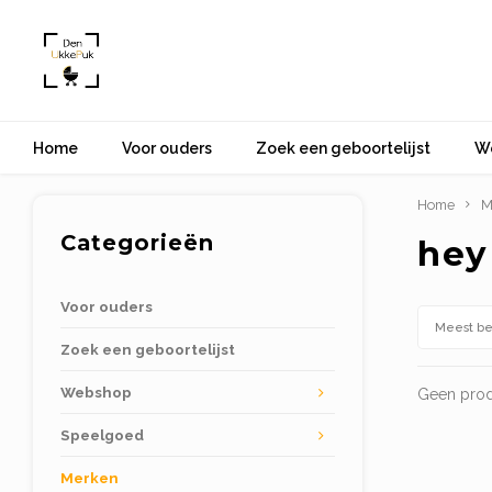
Home
Voor ouders
Zoek een geboortelijst
W
Home
M
Categorieën
hey
Voor ouders
Meest b
Zoek een geboortelijst
Webshop
Geen prod
Speelgoed
Merken