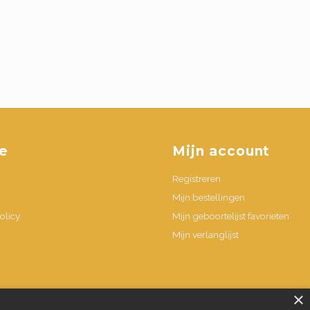
e
Mijn account
Registreren
Mijn bestellingen
olicy
Mijn geboortelijst favorieten
Mijn verlanglijst
n
×