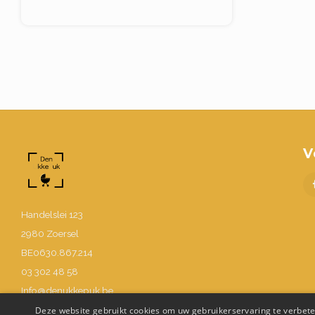
V
Handelslei 123
2980 Zoersel
BE0630.867.214
03 302 48 58
Info@denukkepuk.be
Deze website gebruikt cookies om uw gebruikerservaring te verbeter