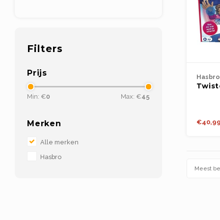
Filters
Prijs
Hasbro
Twist
Min: €
0
Max: €
45
€40,9
Merken
Alle merken
Hasbro
Meest b