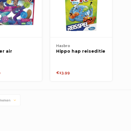
Hasbro
er air
Hippo hap reiseditie
9
€13,99
ekeken