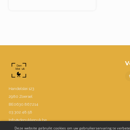
V
Handelslei 123
2980 Zoersel
BE0630.867.214
03 302 48 58
Info@denukkepuk.be
Deze website gebruikt cookies om uw gebruikerservaring te verbeter