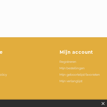
e
Mijn account
Registreren
Mijn bestellingen
olicy
Mijn geboortelijst favorieten
Mijn verlanglijst
n
×