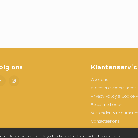
olg ons
Klantenservic
Over ons
Algemene voorwaarden
Privacy Policy & Cookie P
Betaalmethoden
Verzenden & retournere
Contacteer ons
Openingsuren
en. Door onze website te gebruiken, stemt u in met alle cookies in