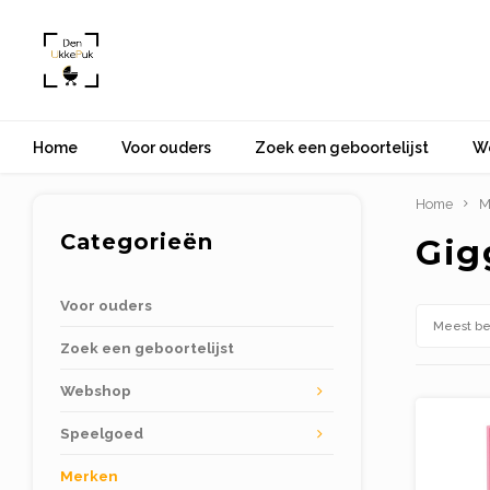
Home
Voor ouders
Zoek een geboortelijst
W
Home
M
Categorieën
Gig
Voor ouders
Meest b
Zoek een geboortelijst
Webshop
Speelgoed
Merken