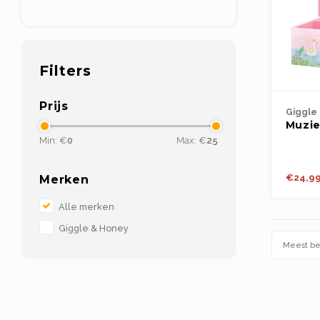
Filters
Prijs
Giggle
Muzi
Juwel
Min: €
0
Max: €
25
Balle
Lake
€24,9
Merken
Alle merken
Giggle & Honey
Meest b