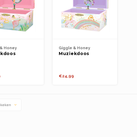
 & Honey
Giggle & Honey
ekdoos
Muziekdoos
en - Draaiende
Juwelen - Magische
rina - Swan
Eenhoorn -
Beautiful Dreamer
9
€24,99
ekeken