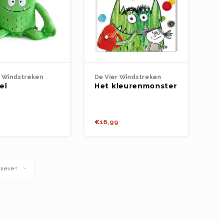
r Windstreken
De Vier Windstreken
el
Het kleurenmonster
enmonster -
gaat naar school 4+
 (kalm)
0cm
€16,99
ekeken