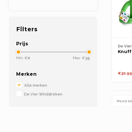
Filters
Prijs
De Vie
Knuff
Kleur
Min: €
0
Max: €
35
Groen
20x3
€30,99
Merken
Alle merken
De Vier Windstreken
Meest b