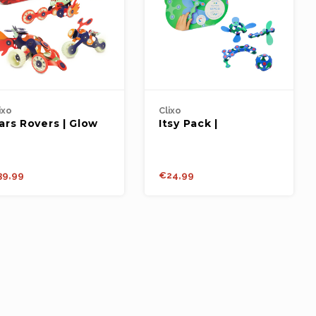
ixo
Clixo
ars Rovers | Glow
Itsy Pack |
ack | 30st.
Green/Blue | 18st.
39,99
€24,99