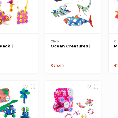
Clixo
Cl
Pack |
Ocean Creatures |
M
ellow | 30st.
Glow Pack | 24st.
P
9
€29,99
€