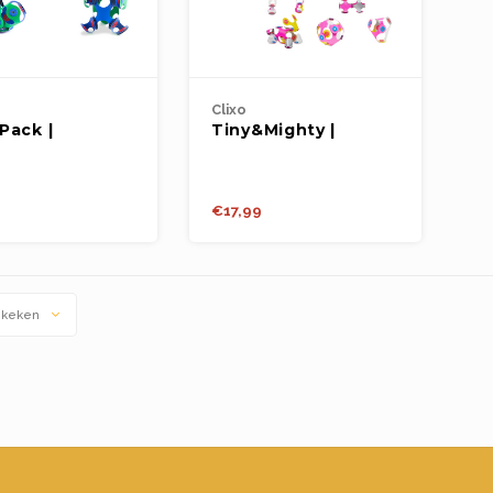
Clixo
Pack |
Tiny&Mighty |
Green | 30st.
Sparkle | 9st.
9
€17,99
ekeken