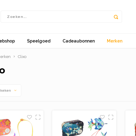
ebshop
Speelgoed
Cadeaubonnen
Merken
erken
Clixo
xo
ekeken