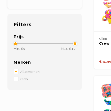
Filters
Prijs
Clixo
Crew 
Pink/Y
Min: €
0
Max: €
40
€34,9
Merken
Alle merken
Clixo