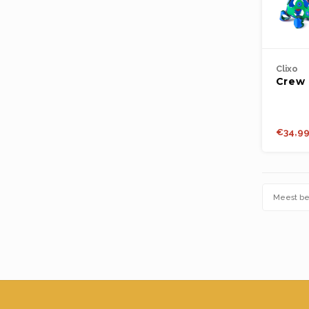
Clixo
Crew 
Blue/
€34,9
Meest b