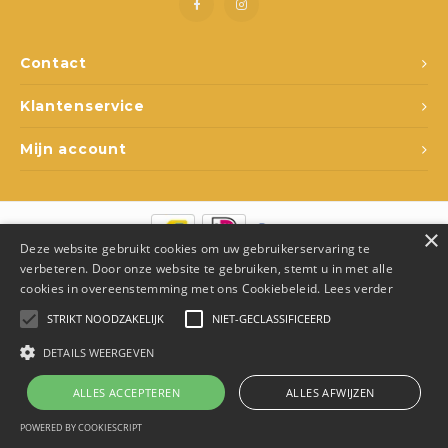
Spel en ontspanning
Lampjes
Rugza
Potje
Drink
Loopf
Matra
Slapen
Rollenspel
Draag
Popp
Slaap
Contact
Klantenservice
Kleding
Speelfiguren
Spee
Babyf
Mijn account
Voertuigen
Texti
Lamp
Poppen
Matra
Fops
×
Deze website gebruikt cookies om uw gebruikerservaring te
Overige
Relax
Texti
© Copyright 2026 Den Ukkepuk - Theme by
Shopmonkey
- Made by
verbeteren. Door onze website te gebruiken, stemt u in met alle
Juka.Retail
cookies in overeenstemming met ons Cookiebeleid.
Lees verder
School
Fopsp
Slaap
STRIKT NOODZAKELIJK
NIET-GECLASSIFICEERD
DETAILS WEERGEVEN
Op wielen
Bijts
ALLES ACCEPTEREN
ALLES AFWIJZEN
Badspeelgoed
0
Vergelijk producten
0
POWERED BY COOKIESCRIPT