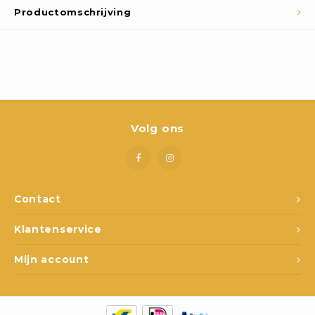
Boeken
Productomschrijving
Open-ended play
Bouwen
Spellen
Volg ons
Schleich
Diddl
Contact
Klantenservice
Mijn account