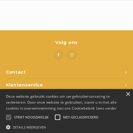
Boeken
Open-ended play
Bouwen
Volg ons
Spellen
Schleich
Contact
Diddl
Klantenservice
×
Deze website gebruikt cookies om uw gebruikerservaring te
Mijn account
verbeteren. Door onze website te gebruiken, stemt u in met alle
cookies in overeenstemming met ons Cookiebeleid.
Lees verder
STRIKT NOODZAKELIJK
NIET-GECLASSIFICEERD
DETAILS WEERGEVEN
© Copyright 2026 Den Ukkepuk - Theme by
Shopmonkey
- Made by