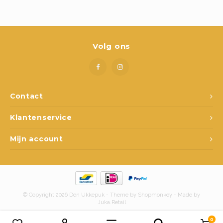
Boeken
Open-ended play
Volg ons
Bouwen
Spellen
Contact
Schleich
Klantenservice
Diddl
Mijn account
© Copyright 2026 Den Ukkepuk - Theme by
Shopmonkey
- Made by
Juka.Retail
0
Vergelijk producten
0