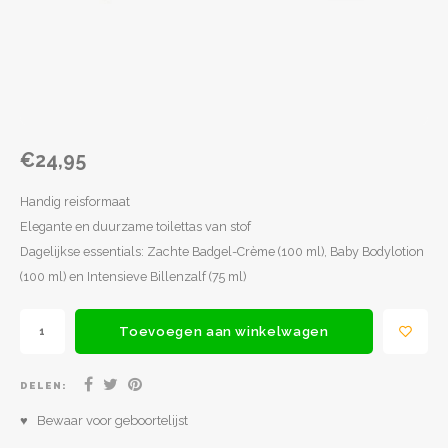
Spel en ontspanning
Lampjes
Rugza
Potje
Drink
Loopf
Matra
Slapen
Rollenspel
Draag
Popp
Slaap
Kleding
Speelfiguren
Spee
Babyf
€24,95
Voertuigen
Texti
Lamp
Handig reisformaat
Poppen
Matra
Fops
Elegante en duurzame toilettas van stof
Dagelijkse essentials: Zachte Badgel-Crème (100 ml), Baby Bodylotion
Overige
Relax
Texti
(100 ml) en Intensieve Billenzalf (75 ml)
School
Fopsp
Slaap
Toevoegen aan winkelwagen
Op wielen
Bijts
DELEN:
Badspeelgoed
♥ Bewaar voor geboortelijst