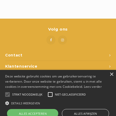
Boeken
Open-ended play
Bouwen
Volg ons
Spellen
Schleich
Contact
Diddl
Klantenservice
×
Deze website gebruikt cookies om uw gebruikerservaring te
Mijn account
verbeteren. Door onze website te gebruiken, stemt u in met alle
cookies in overeenstemming met ons Cookiebeleid.
Lees verder
STRIKT NOODZAKELIJK
NIET-GECLASSIFICEERD
DETAILS WEERGEVEN
© Copyright 2026 Den Ukkepuk - Theme by
Shopmonkey
- Made by
Juka.Retail
ALLES ACCEPTEREN
ALLES AFWIJZEN