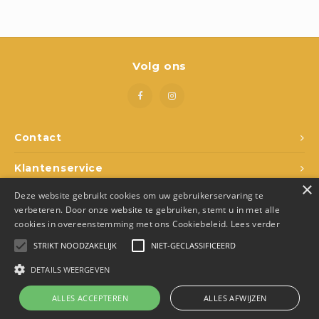
Boeken
Open-ended play
Volg ons
Bouwen
Spellen
Contact
Schleich
Klantenservice
Diddl
×
Deze website gebruikt cookies om uw gebruikerservaring te
Mijn account
verbeteren. Door onze website te gebruiken, stemt u in met alle
cookies in overeenstemming met ons Cookiebeleid.
Lees verder
STRIKT NOODZAKELIJK
NIET-GECLASSIFICEERD
DETAILS WEERGEVEN
© Copyright 2026 Den Ukkepuk - Theme by
Shopmonkey
- Made by
Juka.Retail
ALLES ACCEPTEREN
ALLES AFWIJZEN
0
Vergelijk producten
0