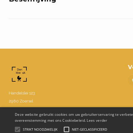
V
Handelslei 123
2980 Zoersel
BE0630.867.214
Deze website gebruikt cookies om uw gebruikerservaring te verbeter
03 302 48 58
overeenstemming met ons Cookiebeleid.
Lees verder
Info@denukkepuk.be
STRIKT NOODZAKELIJK
NIET-GECLASSIFICEERD