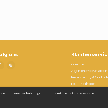
olg ons
Klantenservic
Over ons
Algemene voorwaarden
Privacy Policy & Cookie P
Betaalmethoden
Verzenden & retournere
en. Door onze website te gebruiken, stemt u in met alle cookies in
Contacteer ons
Openingsuren