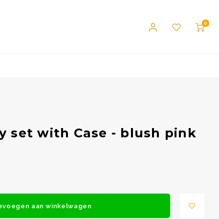
0
y set with Case - blush pink
evoegen aan winkelwagen