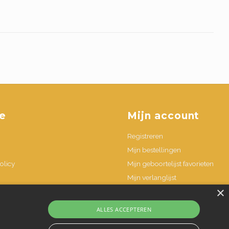
e
Mijn account
Registreren
Mijn bestellingen
olicy
Mijn geboortelijst favorieten
Mijn verlanglijst
×
n
ALLES ACCEPTEREN