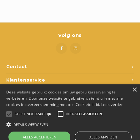
Boeken
Open-ended play
Bouwen
Volg ons
Spellen
Schleich
Contact
Diddl
Klantenservice
×
Deze website gebruikt cookies om uw gebruikerservaring te
Mijn account
verbeteren. Door onze website te gebruiken, stemt u in met alle
cookies in overeenstemming met ons Cookiebeleid.
Lees verder
STRIKT NOODZAKELIJK
NIET-GECLASSIFICEERD
DETAILS WEERGEVEN
© Copyright 2026 Den Ukkepuk - Theme by
Shopmonkey
- Made by
Juka.Retail
ALLES ACCEPTEREN
ALLES AFWIJZEN