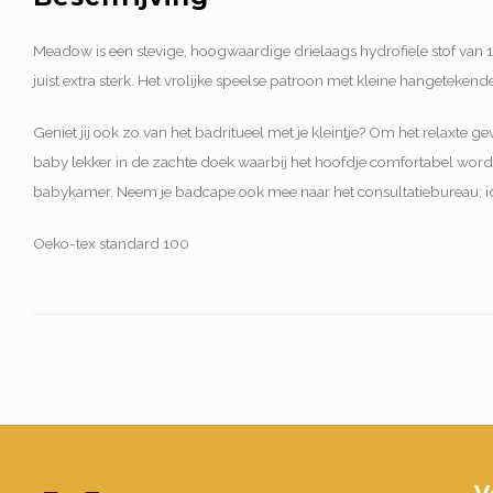
Meadow is een stevige, hoogwaardige drielaags hydrofiele stof van 
juist extra sterk. Het vrolijke speelse patroon met kleine hangetekende 
Geniet jij ook zo van het badritueel met je kleintje? Om het relaxte 
baby lekker in de zachte doek waarbij het hoofdje comfortabel wor
babykamer. Neem je badcape ook mee naar het consultatiebureau; ide
Oeko-tex standard 100