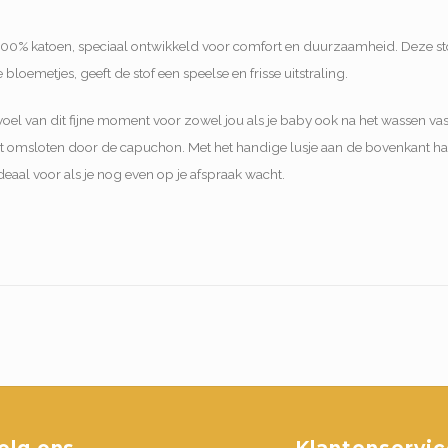
100% katoen, speciaal ontwikkeld voor comfort en duurzaamheid. Deze stof
bloemetjes, geeft de stof een speelse en frisse uitstraling.
gevoel van dit fijne moment voor zowel jou als je baby ook na het wassen v
dt omsloten door de capuchon. Met het handige lusje aan de bovenkant h
aal voor als je nog even op je afspraak wacht.