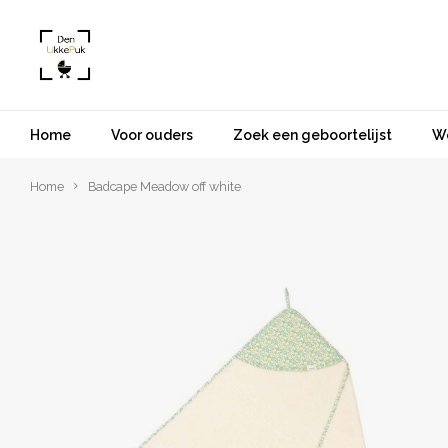
Home
Voor ouders
Zoek een geboortelijst
W
Home
Badcape Meadow off white