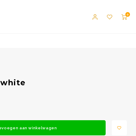
0
 white
evoegen aan winkelwagen