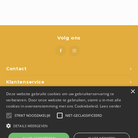
Boeken
Open-ended play
Bouwen
Volg ons
Spellen
Schleich
Contact
Diddl
Klantenservice
×
Deze website gebruikt cookies om uw gebruikerservaring te
Mijn account
verbeteren. Door onze website te gebruiken, stemt u in met alle
cookies in overeenstemming met ons Cookiebeleid.
Lees verder
STRIKT NOODZAKELIJK
NIET-GECLASSIFICEERD
DETAILS WEERGEVEN
© Copyright 2026 Den Ukkepuk - Theme by
Shopmonkey
- Made by
Juka.Retail