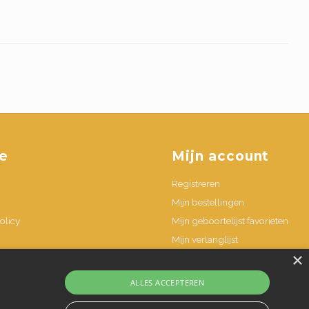
e
Mijn account
Registreren
Mijn bestellingen
olicy
Mijn geboortelijst favorieten
Mijn verlanglijst
×
n
ALLES ACCEPTEREN