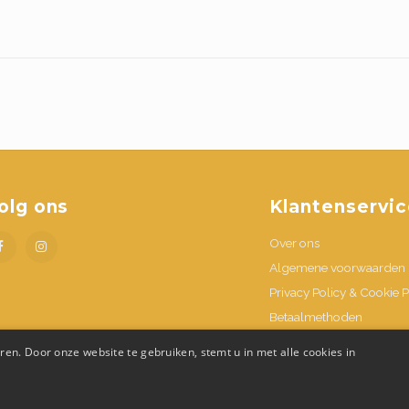
olg ons
Klantenservic
Over ons
Algemene voorwaarden
Privacy Policy & Cookie P
Betaalmethoden
Verzenden & retournere
en. Door onze website te gebruiken, stemt u in met alle cookies in
Contacteer ons
Openingsuren