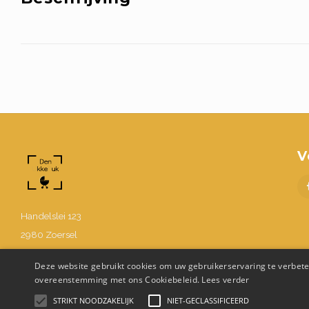
V
Handelslei 123
2980 Zoersel
BE0630.867.214
Deze website gebruikt cookies om uw gebruikerservaring te verbeter
03 302 48 58
overeenstemming met ons Cookiebeleid.
Lees verder
Info@denukkepuk.be
STRIKT NOODZAKELIJK
NIET-GECLASSIFICEERD