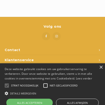
Boeken
Open-ended play
Bouwen
Volg ons
Spellen
Schleich
Contact
Diddl
Klantenservice
×
Deze website gebruikt cookies om uw gebruikerservaring te
Mijn account
verbeteren. Door onze website te gebruiken, stemt u in met alle
cookies in overeenstemming met ons Cookiebeleid.
Lees verder
STRIKT NOODZAKELIJK
NIET-GECLASSIFICEERD
DETAILS WEERGEVEN
© Copyright 2026 Den Ukkepuk - Theme by
Shopmonkey
- Made by
Juka.Retail
ALLES ACCEPTEREN
ALLES AFWIJZEN